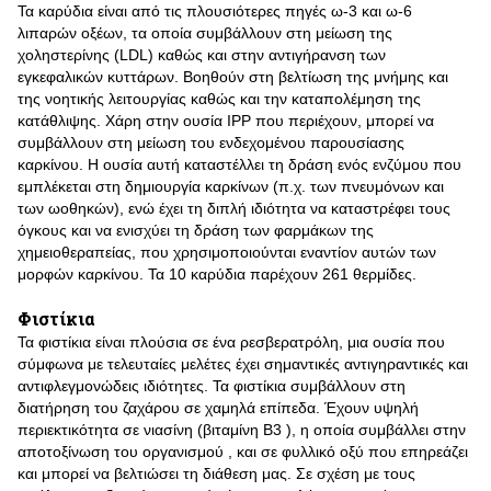
Τα καρύδια είναι από τις πλουσιότερες πηγές ω-3 και ω-6
λιπαρών οξέων, τα οποία συμβάλλουν στη μείωση της
χοληστερίνης (LDL) καθώς και στην αντιγήρανση των
εγκεφαλικών κυττάρων. Βοηθούν στη βελτίωση της μνήμης και
της νοητικής λειτουργίας καθώς και την καταπολέμηση της
κατάθλιψης. Χάρη στην ουσία IPP που περιέχουν, μπορεί να
συμβάλλουν στη μείωση του ενδεχομένου παρουσίασης
καρκίνου. Η ουσία αυτή καταστέλλει τη δράση ενός ενζύμου που
εμπλέκεται στη δημιουργία καρκίνων (π.χ. των πνευμόνων και
των ωοθηκών), ενώ έχει τη διπλή ιδιότητα να καταστρέφει τους
όγκους και να ενισχύει τη δράση των φαρμάκων της
χημειοθεραπείας, που χρησιμοποιούνται εναντίον αυτών των
μορφών καρκίνου. Τα 10 καρύδια παρέχουν 261 θερμίδες.
Φιστίκια
Τα φιστίκια είναι πλούσια σε ένα ρεσβερατρόλη, μια ουσία που
σύμφωνα με τελευταίες μελέτες έχει σημαντικές αντιγηραντικές και
αντιφλεγμονώδεις ιδιότητες. Τα φιστίκια συμβάλλουν στη
διατήρηση του ζαχάρου σε χαμηλά επίπεδα. Έχουν υψηλή
περιεκτικότητα σε νιασίνη (βιταμίνη Β3 ), η οποία συμβάλλει στην
αποτοξίνωση του οργανισμού , και σε φυλλικό οξύ που επηρεάζει
και μπορεί να βελτιώσει τη διάθεση μας. Σε σχέση με τους