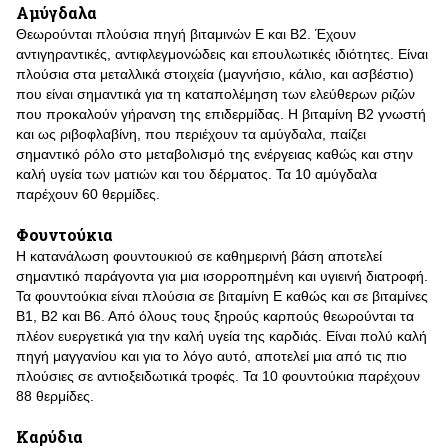
Αμύγδαλα
Θεωρούνται πλούσια πηγή βιταμινών Ε και Β2. Έχουν
αντιγηραντικές, αντιφλεγμονώδεις και επουλωτικές ιδιότητες. Είναι
πλούσια στα μεταλλικά στοιχεία (μαγνήσιο, κάλιο, και ασβέστιο)
που είναι σημαντικά για τη καταπολέμηση των ελεύθερων ριζών
που προκαλούν γήρανση της επιδερμίδας. Η βιταμίνη Β2 γνωστή
και ως ριβοφλαβίνη, που περιέχουν τα αμύγδαλα, παίζει
σημαντικό ρόλο στο μεταβολισμό της ενέργειας καθώς και στην
καλή υγεία των ματιών και του δέρματος. Τα 10 αμύγδαλα
παρέχουν 60 θερμίδες.
Φουντούκια
Η κατανάλωση φουντουκιού σε καθημερινή βάση αποτελεί
σημαντικό παράγοντα για μια ισορροπημένη και υγιεινή διατροφή.
Τα φουντούκια είναι πλούσια σε βιταμίνη Ε καθώς και σε βιταμίνες
Β1, Β2 και Β6. Από όλους τους ξηρούς καρπούς θεωρούνται τα
πλέον ευεργετικά για την καλή υγεία της καρδιάς. Είναι πολύ καλή
πηγή μαγγανίου και για το λόγο αυτό, αποτελεί μια από τις πιο
πλούσιες σε αντιοξειδωτικά τροφές. Τα 10 φουντούκια παρέχουν
88 θερμίδες.
Καρύδια