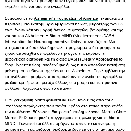
σχεδιαστεί για να προωθήσει ένα υγιές μυαλό και να αποτρέψει τις
εκφυλιστικές νόσους του εγκεφάλου.
Σύμφωνα με το
Alzheimer's Foundation of America
, εκτιμάται ότι
περίπου μισό εκατομμύριο Αμερικανοί ηλικίας μικρότερης των 65
ετών έχουν κάποια μορφή άνοιας, συμπεριλαμβανομένης και της
νόσου του Alzheimer. Η δίαιτα MIND (Mediterranean-DASH
Intervention for Neurodegenerative Delay) συνδυάζει πολλά
στοιχεία από δύο άλλα δημοφιλή προγράμματα διατροφής που
έχουν αποδειχθεί ότι ωφελούν την υγεία της καρδιάς: τη
μεσογειακή διατροφή και τη δίαιτα DASH (Dietary Approaches to
Stop Hypertension), αναδείχθηκε όμως η πιο αποτελεσματική στη
μείωση του κινδύνου της νόσου του Alzheimer. Περιλαμβάνει την
κατανάλωση τροφίμων που προωθούν την υγεία του εγκεφάλου,
με ιδιαίτερη έμφαση μεταξύ άλλων, στα μούρα και τα πράσινα
φυλλώδη λαχανικά όπως το σπανάκι.
Η συγκεκριμένη δίαιτα φαίνεται να είναι μόνο ένας από τους
"πολλούς παράγοντες που παίζουν ρόλο στο ποιος παρουσιάζει
την ασθένεια», δήλωσε η διατροφική επιδημιολόγος Martha Clare
Morris, PhD, επικεφαλής συγγραφέας της μελέτης για τη δίαιτα
MIND. Γενετικοί και άλλοι παράγοντες όπως το κάπνισμα, η
άσκηση και η εκπαίδευση διαδραματίζουν επίσης σημαντικό ρόλο.