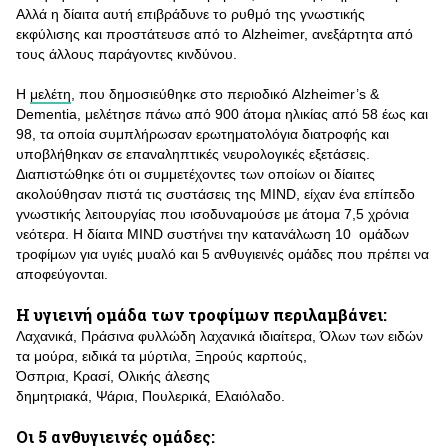
Αλλά η δίαιτα αυτή επιβράδυνε το ρυθμό της γνωστικής
εκφύλισης και προστάτευσε από το Alzheimer, ανεξάρτητα από
τους άλλους παράγοντες κινδύνου.
Η
μελέτη
, που δημοσιεύθηκε στο περιοδικό Alzheimer’s &
Dementia, μελέτησε πάνω από 900 άτομα ηλικίας από 58 έως και
98, τα οποία συμπλήρωσαν ερωτηματολόγια διατροφής και
υποβλήθηκαν σε επαναληπτικές νευρολογικές εξετάσεις.
Διαπιστώθηκε ότι οι συμμετέχοντες των οποίων οι δίαιτες
ακολούθησαν πιστά τις συστάσεις της MIND, είχαν ένα επίπεδο
γνωστικής λειτουργίας που ισοδυναμούσε με άτομα 7,5 χρόνια
νεότερα. Η δίαιτα MIND συστήνει την κατανάλωση 10 ομάδων
τροφίμων για υγιές μυαλό και 5 ανθυγιεινές ομάδες που πρέπει να
αποφεύγονται.
Η υγιεινή ομάδα των τροφίμων περιλαμβάνει:
Λαχανικά, Πράσινα φυλλώδη λαχανικά ιδιαίτερα, Όλων των ειδών
τα μούρα, ειδικά τα μύρτιλα, Ξηρούς καρπούς,
Όσπρια, Κρασί, Ολικής άλεσης
δημητριακά, Ψάρια, Πουλερικά, Ελαιόλαδο.
Οι 5 ανθυγιεινές ομάδες: