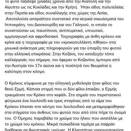
Το φυτό ταξίδεψε χιλιάδες χρόνια από την Ανατολή και την
Αίγυπτο ως τις Κυκλάδες και την Κρήτη. Ήταν είδος πολυτελείας
στην Περσία και είδος συναλλαγής στις χώρες της Ασίας.
Αποτελούσε απαραίτητο συστατικό στα ιατρικά σκευάσματα του
Ιπποκράτη, του Διοσκουρίδη και του Γαληνού, οι οποίοι το
συνιστούσαν ως παυσίπονο, αντιπυρετικό, υπνωτικό,
εμμηναγωγό και αφροδισιακό. Τοιχογραφίες με άνθη κρόκου και
κρίνα και η τοιχογραφία με τον «κροκοσυλλέκτη πίθηκο» στα
μινωικά ανάκτορα μας πληροφορούν για την ύπαρξη του φυτού
στην ελληνική επικράτεια. Στην Κοζάνη, τον κατεξοχήν τόπο
καλλιέργειάς του σήμερα, τον έφεραν οι Κοζανίτες έμποροι από
την Αυστρία τον 17ο αιώνα και η ποιότητά του θεωρείται η
καλύτερη στον κόσμο.
Ο Κρόκος σύμφωνα με την ελληνική μυθολογία ήταν φίλος του
θεού Ερμή. Kάποια στιγμή που οι δύο φίλοι έπαιζαν, ο Ερμής
τραυμάτισε τον Κρόκο στο κεφάλι. Στο σημείο του περιστατικού
φύτρωσε ένα λουλούδι και τρεις σταγόνες από το αίμα του
Κρόκου έπεσαν στο κέντρο του λουλουδιού και μεταμορφώθηκαν
στα στίγματα του άνθους του φυτού που από τότε πήρε το όνομά
του. Ο Όμηρος παραβάλει το χρώμα του ήλιου που ανατέλλει με
το χρώμα του κρόκου. Μικρά τενεκεδένια τεμάχια με σαφράν
βρέθηκαν σε Αιγυπτιακές μούμιες. Η Κλεοπάτρα χρησιμοποιούσε