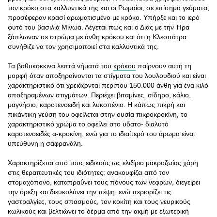
τον κρόκο στα καλλυντικά της και οι Ρωμαίοι, σε επίσημα γεύματα,
προσέφεραν κρασί αρωματισμένο με κρόκο. Υπήρξε και το ιερό
φυτό του βασιλιά Μίνωα. Λέγεται πως και ο Δίας με την Ήρα
ξάπλωναν σε στρώμα με άνθη κρόκου και ότι η Κλεοπάτρα
συνήθιζε να τον χρησιμοποιεί στα καλλυντικά της.
Τα βαθυκόκκινα λεπτά νήματά του
κρόκου
παίρνουν αυτή τη
μορφή όταν αποξηραίνονται τα στίγματα του λουλουδιού και είναι
χαρακτηριστικό ότι χρειάζονται περίπου 150.000 άνθη για ένα κιλό
αποξηραμένων στιγμάτων. Περιέχει βιταμίνες, σίδηρο, κάλιο,
μαγνήσιο, καροτενοειδή και λυκοπένιο. Η κάπως πικρή και
πικάντικη γεύση του οφείλεται στην ουσία πικροκροκίνη, το
χαρακτηριστικό χρώμα το οφείλει στο υδατο- διαλυτό
καροτενοειδές α-κροκίνη, ενώ για το ιδιαίτερό του άρωμα είναι
υπεύθυνη η σαφρανάλη.
Χαρακτηρίζεται από τους ειδικούς ως ελιξίριο μακροζωίας χάρη
στις θεραπευτικές του ιδιότητες: ανακουφίζει από τον
στομαχόπονο, καταπραΰνει τους πόνους των νεφρών, διεγείρει
την όρεξη και διευκολύνει την πέψη, ενώ περιορίζει τις
γαστραλγίες, τους σπασμούς, τον κοκίτη και τους νευρικούς
κωλικούς και βελτιώνει το δέρμα από την ακμή με εξωτερική