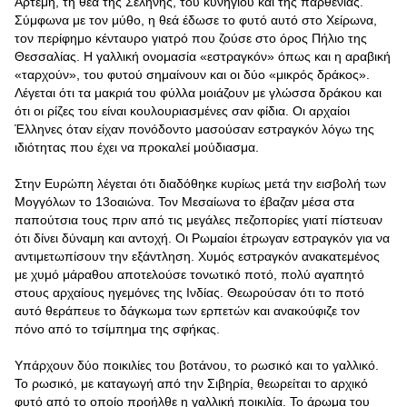
Άρτεμη, τη θεά της Σελήνης, του κυνηγιού και της παρθενίας.
Σύμφωνα με τον μύθο, η θεά έδωσε το φυτό αυτό στο Χείρωνα,
τον περίφημο κένταυρο γιατρό που ζούσε στο όρος Πήλιο της
Θεσσαλίας. Η γαλλική ονομασία «εστραγκόν» όπως και η αραβική
«ταρχούν», του φυτού σημαίνουν και οι δύο «μικρός δράκος».
Λέγεται ότι τα μακριά του φύλλα μοιάζουν με γλώσσα δράκου και
ότι οι ρίζες του είναι κουλουριασμένες σαν φίδια. Οι αρχαίοι
Έλληνες όταν είχαν πονόδοντο μασούσαν εστραγκόν λόγω της
ιδιότητας που έχει να προκαλεί μούδιασμα.
Στην Ευρώπη λέγεται ότι διαδόθηκε κυρίως μετά την εισβολή των
Μογγόλων το 13οαιώνα. Τον Μεσαίωνα το έβαζαν μέσα στα
παπούτσια τους πριν από τις μεγάλες πεζοπορίες γιατί πίστευαν
ότι δίνει δύναμη και αντοχή. Οι Ρωμαίοι έτρωγαν εστραγκόν για να
αντιμετωπίσουν την εξάντληση. Χυμός εστραγκόν ανακατεμένος
με χυμό μάραθου αποτελούσε τονωτικό ποτό, πολύ αγαπητό
στους αρχαίους ηγεμόνες της Ινδίας. Θεωρούσαν ότι το ποτό
αυτό θεράπευε το δάγκωμα των ερπετών και ανακούφιζε τον
πόνο από το τσίμπημα της σφήκας.
Υπάρχουν δύο ποικιλίες του βοτάνου, το ρωσικό και το γαλλικό.
Το ρωσικό, με καταγωγή από την Σιβηρία, θεωρείται το αρχικό
φυτό από το οποίο προήλθε η γαλλική ποικιλία. Το άρωμα του