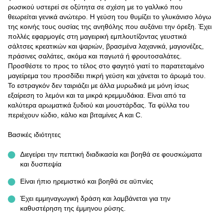
ρωσικού υστερεί σε οξύτητα σε σχέση με το γαλλικό που
θεωρείται γενικά ανώτερο. Η γεύση του θυμίζει το γλυκάνισο λόγω
της κοινής τους ουσίας της ανηθόλης που αυξάνει την όρεξη. Έχει
πολλές εφαρμογές στη μαγειρική εμπλουτίζοντας γευστικά
σάλτσες κρεατικών και ψαριών, βρασμένα λαχανικά, μαγιονέζες,
πράσινες σαλάτες, ακόμα και παγωτά ή φρουτοσαλάτες.
Προσθέστε το προς το τέλος στο φαγητό γιατί το παρατεταμένο
μαγείρεμα του προσδίδει πικρή γεύση και χάνεται το άρωμά του.
Το εστραγκόν δεν ταιριάζει με άλλα μυρωδικά με μόνη ίσως
εξαίρεση το λεμόνι και τα μικρά κρεμμυδάκια. Είναι από τα
καλύτερα αρωματικά ξυδιού και μουστάρδας. Τα φύλλα του
περιέχουν ιώδιο, κάλιο και βιταμίνες Α και C.
Βασικές ιδιότητες
Διεγείρει την πεπτική διαδικασία και βοηθά σε φουσκώματα
και δυσπεψία
Είναι ήπιο ηρεμιστικό και βοηθά σε αϋπνίες
Έχει εμμηναγωγική δράση και λαμβάνεται για την
καθυστέρηση της έμμηνου ρύσης.