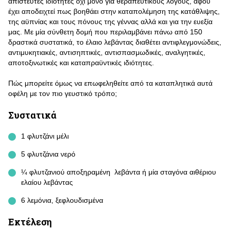
απίστευτες ιδιότητες όχι μόνο για θεραπευτικούς λόγους, αφού
έχει αποδειχτεί πως βοηθάει στην καταπολέμηση της κατάθλιψης,
της αϋπνίας και τους πόνους της γέννας αλλά και για την ευεξία
μας. Με μία σύνθετη δομή που περιλαμβάνει πάνω από 150
δραστικά συστατικά, το έλαιο λεβάντας διαθέτει αντιφλεγμονώδεις,
αντιμυκητιακές, αντισηπτικές, αντισπασμωδικές, αναλγητικές,
αποτοξινωτικές και καταπραϋντικές ιδιότητες.
Πώς μπορείτε όμως να επωφεληθείτε από τα καταπλητικά αυτά
οφέλη με τον πιο γευστικό τρόπο;
Συστατικά
1 φλυτζάνι μέλι
5 φλυτζάνια νερό
¼ φλυτζανιού αποξηραμένη λεβάντα ή μία σταγόνα αιθέριου
ελαίου λεβάντας
6 λεμόνια, ξεφλουδισμένα
Εκτέλεση