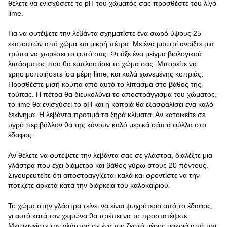
θέλετε να ενισχύσετε το pH του χώματός σας προσθέστε του λίγο
lime.
Για να φυτέψετε την λεβάντα σχηματίστε ένα σωρό ύψους 25
εκατοστών από χώμα και μικρή πέτρα. Με ένα μυστρί ανοίξτε μια
τρύπα να χωρέσει το φυτό σας. Φτιάξε ένα μείγμα βιολογικού
λιπάσματος που θα εμπλουτίσει το χώμα σας. Μπορείτε να
χρησιμοποιήσετε ίσα μέρη lime, και καλά χωνεμένης κοπριάς.
Προσθέστε μισή κούπα από αυτό το λίπασμα στο βάθος της
τρύπας. Η πέτρα θα διευκολύνει το αποστράγγισμα του χώματος,
το lime θα ενισχύσει το pH και η κοπριά θα εξασφαλίσει ένα καλό
ξεκίνημα. Η λεβάντα προτιμά τα ξηρά κλίματα. Αν κατοικείτε σε
υγρό περιβάλλον θα της κάνουν καλό μερικά σάπια φύλλα στο
έδαφος.
Αν θέλετε να φυτέψετε την λεβάντα σας σε γλάστρα, διαλέξτε μια
γλάστρα που έχει διάμετρο και βάθος γύρω στους 20 πόντους.
Σιγουρευτείτε ότι αποστραγγίζεται καλά και φροντίστε να την
ποτίζετε αρκετά κατά την διάρκεια του καλοκαιριού.
Το χώμα στην γλάστρα τείνει να είναι ψυχρότερο από το έδαφος,
γι αυτό κατά τον χειμώνα θα πρέπει να το προστατέψετε.
Μετακινείστε την γλάστρα σε ένα πιο ζεστό μέρος μακριά από τον