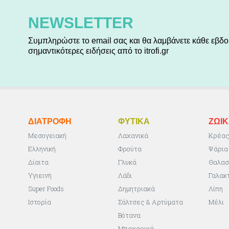
NEWSLETTER
Συμπληρώστε το email σας και θα λαμβάνετε κάθε εβδο
σημαντικότερες ειδήσεις από το itrofi.gr
ΔΙΑΤΡΟΦΗ
ΦΥΤΙΚA
ΖΩΙ
Μεσογειακή
Λαχανικά
Κρέα
Ελληνική
Φρούτα
Ψάρια
Δίαιτα
Γλυκά
Θαλασ
Υγιεινή
Λάδι
Γαλακ
Super Foods
Δημητριακά
Λίπη
Ιστορία
Σάλτσες & Αρτύματα
Μέλι
Βότανα
Μπαχαρικά