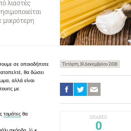
πό λιαστές
ρησιμοποιείται
σε μικρότερη
Τετάρτη, 19 Δεκεμβρίου 2018
σουμε σε οποιοδήποτε
ματοπελτέ, θα δώσει
ρωμα, αλλά είναι
τουιτς με
ές
τομάτες
θα
SHARES:
0
φάλι σκόρδο, ¼ κ.