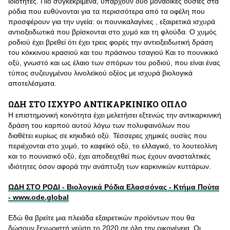
ιδιότητες. Πιο συγκεκριμένα, υπάρχουν δύο μοναδικές ουσίες στα
ρόδια που ευθύνονται για τα περισσότερα από τα οφέλη που
προσφέρουν για την υγεία: οι πουνικαλαγίνες , εξαιρετικά ισχυρά
αντιοξειδωτικά που βρίσκονται στο χυμό και τη φλούδα. Ο χυμός
ροδιού έχει βρεθεί ότι έχει τρεις φορές την αντιοξειδωτική δράση
του κόκκινου κρασιού και του πράσινου τσαγιού Και το πουνικικό
οξύ, γνωστό και ως έλαιο των σπόρων του ροδιού, που είναι ένας
τύπος συζευγμένου λινολεϊκού οξέος με ισχυρά βιολογικά
αποτελέσματα.
ΩΔΗ ΣΤΟ ΙΣΧΥΡΟ ΑΝΤΙΚΑΡΚΙΝΙΚΟ ΟΠΛΟ
Η επιστημονική κοινότητα έχει μελετήσει εξτενώς την αντικαρκινική
δράση του καρπού αυτού λόγω των πολυφαινόλων που
διαθέτει κυρίως σε κηκιδικό οξύ. Τέσσερες χημικές ουσίες που
περιέχονται στο χυμό, το καφεϊκό οξύ, το ελλαγικό, το λουτεολίνη
και το πουνισικό οξύ, έχει αποδειχτθεί πως έχουν ανασταλτικές
ιδιότητες όσον αφορά την ανάπτυξη των καρκινικών κυττάρων.
ΩΔΗ ΣΤΟ ΡΟΔΙ - Βιολογικά Ρόδια Ελασσόνας - Κτήμα Πούτα
- www.ode.global
Εδώ θα βρείτε μια πλειάδα εξαιρετικών προϊόντων που θα
δώσουν ξεχωριστή γεύση το 2020 σε όλη την οικογένεια. Οι