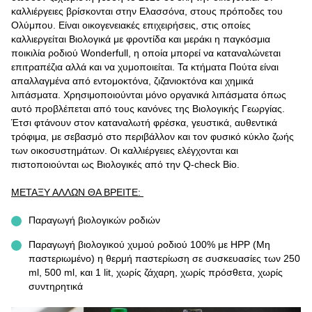
καλλιέργειες βρίσκονται στην Ελασσόνα, στους πρόποδες του
Ολύμπου. Είναι οικογενειακές επιχειρήσεις, στις οποίες
καλλιεργείται Βιολογικά με φροντίδα και μεράκι η παγκόσμια
ποικιλία ροδιού Wonderfull, η οποία μπορεί να καταναλώνεται
επιτραπέζια αλλά και να χυμοποιείται. Τα κτήματα Πούτα είναι
απαλλαγμένα από εντομοκτόνα, ζιζανιοκτόνα και χημικά
λιπάσματα. Χρησιμοποιούνται μόνο οργανικά λιπάσματα όπως
αυτό προβλέπεται από τους κανόνες της Βιολογικής Γεωργίας.
Έτσι φτάνουν στον καταναλωτή φρέσκα, γευστικά, αυθεντικά
τρόφιμα, με σεβασμό στο περιβάλλον και τον φυσικό κύκλο ζωής
των οικοσυστημάτων. Οι καλλιέργειες ελέγχονται και
πιστοποιούνται ως Βιολογικές από την Q-check Bio.
ΜΕΤΑΞΥ ΑΛΛΩΝ ΘΑ ΒΡΕΙΤΕ:
Παραγωγή βιολογικών ροδιών
Παραγωγή βιολογικού χυμού ροδιού 100% με HPP (Μη
παστεριωμένο) η θερμή παστερίωση σε συσκευασίες των 250
ml, 500 ml, και 1 lit, χωρίς ζάχαρη, χωρίς πρόσθετα, χωρίς
συντηρητικά