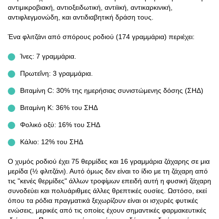
αντιμικροβιακή, αντιοξειδωτική, αντιϊική, αντικαρκινική,
αντιφλεγμονώδη, και αντιδιαβητική δράση τους.
Ένα φλιτζάνι από σπόρους ροδιού (174 γραμμάρια) περιέχει:
Ίνες: 7 γραμμάρια.
Πρωτεΐνη: 3 γραμμάρια.
Βιταμίνη C: 30% της ημερήσιας συνιστώμενης δόσης (ΣΗΔ)
Βιταμίνη Κ: 36% του ΣΗΔ
Φολικό οξύ: 16% του ΣΗΔ
Κάλιο: 12% του ΣΗΔ
Ο χυμός ροδιού έχει 75 θερμίδες και 16 γραμμάρια ζάχαρης σε μια
μερίδα (½ φλιτζάνι). Αυτό όμως δεν είναι το ίδιο με τη ζάχαρη από
τις "κενές θερμίδες" άλλων τροφίμων επειδή αυτή η φυσική ζάχαρη
συνοδεύει και πολυάριθμες άλλες θρεπτικές ουσίες. Ωστόσο, εκεί
όπου τα ρόδια πραγματικά ξεχωρίζουν είναι οι ισχυρές φυτικές
ενώσεις, μερικές από τις οποίες έχουν σημαντικές φαρμακευτικές