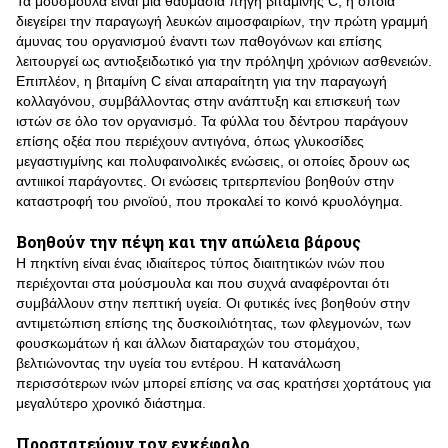
Τα μούσμουλα είναι μια θαυμάσια πηγή βιταμίνης C, η οποία
διεγείρει την παραγωγή λευκών αιμοσφαιρίων, την πρώτη γραμμή
άμυνας του οργανισμού έναντι των παθογόνων και επίσης
λειτουργεί ως αντιοξειδωτικό για την πρόληψη χρόνιων ασθενειών.
Επιπλέον, η βιταμίνη C είναι απαραίτητη για την παραγωγή
κολλαγόνου, συμβάλλοντας στην ανάπτυξη και επισκευή των
ιστών σε όλο τον οργανισμό. Τα φύλλα του δέντρου παράγουν
επίσης οξέα που περιέχουν αντιγόνα, όπως γλυκοσίδες
μεγαστιγμίνης και πολυφαινολικές ενώσεις, οι οποίες δρουν ως
αντιιικοί παράγοντες. Οι ενώσεις τριτερπενίου βοηθούν στην
καταστροφή του ρινοϊού, που προκαλεί το κοινό κρυολόγημα.
Βοηθούν την πέψη και την απώλεια βάρους
Η πηκτίνη είναι ένας ιδιαίτερος τύπος διαιτητικών ινών που
περιέχονται στα μούσμουλα και που συχνά αναφέρονται ότι
συμβάλλουν στην πεπτική υγεία. Οι φυτικές ίνες βοηθούν στην
αντιμετώπιση επίσης της δυσκοιλιότητας, των φλεγμονών, των
φουσκωμάτων ή και άλλων διαταραχών του στομάχου,
βελτιώνοντας την υγεία του εντέρου. Η κατανάλωση
περισσότερων ινών μπορεί επίσης να σας κρατήσει χορτάτους για
μεγαλύτερο χρονικό διάστημα.
Προστατεύουν τον εγκέφαλο