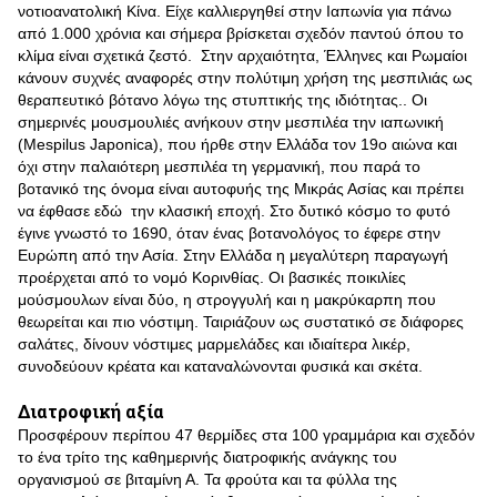
νοτιοανατολική Κίνα. Είχε καλλιεργηθεί στην Ιαπωνία για πάνω
από 1.000 χρόνια και σήμερα βρίσκεται σχεδόν παντού όπου το
κλίμα είναι σχετικά ζεστό. Στην αρχαιότητα, Έλληνες και Ρωμαίοι
κάνουν συχνές αναφορές στην πολύτιμη χρήση της μεσπιλιάς ως
θεραπευτικό βότανο λόγω της στυπτικής της ιδιότητας.. Οι
σημερινές μουσμουλιές ανήκουν στην μεσπιλέα την ιαπωνική
(Mespilus Japonica), που ήρθε στην Ελλάδα τον 19ο αιώνα και
όχι στην παλαιότερη μεσπιλέα τη γερμανική, που παρά το
βοτανικό της όνομα είναι αυτοφυής της Μικράς Ασίας και πρέπει
να έφθασε εδώ την κλασική εποχή. Στο δυτικό κόσμο το φυτό
έγινε γνωστό το 1690, όταν ένας βοτανολόγος το έφερε στην
Ευρώπη από την Ασία. Στην Ελλάδα η μεγαλύτερη παραγωγή
προέρχεται από το νομό Κορινθίας. Οι βασικές ποικιλίες
μούσμουλων είναι δύο, η στρογγυλή και η μακρύκαρπη που
θεωρείται και πιο νόστιμη. Ταιριάζουν ως συστατικό σε διάφορες
σαλάτες, δίνουν νόστιμες μαρμελάδες και ιδιαίτερα λικέρ,
συνοδεύουν κρέατα και καταναλώνονται φυσικά και σκέτα.
Διατροφική αξία
Προσφέρουν περίπου 47 θερμίδες στα 100 γραμμάρια και σχεδόν
το ένα τρίτο της καθημερινής διατροφικής ανάγκης του
οργανισμού σε βιταμίνη Α. Τα φρούτα και τα φύλλα της