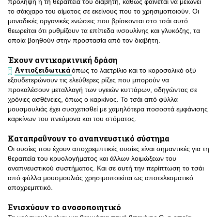
πρόληψη ή τη θεραπεία του διαβήτη, καθώς φαίνεται να μειώνει
το σάκχαρο του αίματος σε εκείνους που το χρησιμοποιούν. Οι
μοναδικές οργανικές ενώσεις που βρίσκονται στο τσάι αυτό
θεωρείται ότι ρυθμίζουν τα επίπεδα ινσουλίνης και γλυκόζης, τα
οποία βοηθούν στην προστασία από τον διαβήτη.
Έχουν αντικαρκινική δράση
Αντιοξειδωτικά
όπως το λαετρίλιο και το κοροσολικό οξύ
εξουδετερώνουν τις ελεύθερες ρίζες που μπορούν να
προκαλέσουν μεταλλαγή των υγειών κυττάρων, οδηγώντας σε
χρόνιες ασθένειες, όπως ο καρκίνος. Το τσάι από φύλλα
μουσμουλιάς έχει συσχετισθεί με χαμηλότερα ποσοστά εμφάνισης
καρκίνων του πνεύμονα και του στόματος.
Καταπραΰνουν το αναπνευστικό σύστημα
Οι ουσίες που έχουν αποχρεμπτικές ουσίες είναι σημαντικές για τη
θεραπεία του κρυολογήματος και άλλων λοιμώξεων του
αναπνευστικού συστήματος. Και σε αυτή την περίπτωση το τσάι
από φύλλα μουσμουλιάς χρησιμοποιείται ως αποτελεσματικό
αποχρεμπτικό.
Ενισχύουν το ανοσοποιητικό