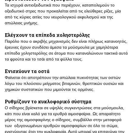
Τα ισχυρά αντιοξειδωτικά που περιέχουν, καταπολεμούν το
οξειδωτικό στρες που προκαλείται από τις ελεύθερες ρίζες, μία
από τις κύριες αιτίες του νευρολογικού εκφυλισμού και της
απώλειας μνήμης.
Ελέγχουν τα επίπεδα χοληστερόλης
Παρόλο που ο ακριβής μηχανισμός δεν είναι πλήρως κατανοητός,
έρευνες έχουν συνδέσει άμεσα τα μούσμουλα με χαμηλότερα
επίπεδα χοληστερόλης σε άτομα που καταναλώνουν τακτικά αυτά
τα φρούτα και το τσάι από τα φύλλα τους.
Ενισχύουν τα οστά
Φαίνεται ότι αποτρέπουν την απώλεια πυκνότητας των οστών
λόγω του πλούσιου μείγματος βιταμινών, θρεπτικών ουσιών και
χημικών συστατικών που μιμούνται τις ορμόνες.
Ρυθμίζουν το κυκλοφορικό σύστημα
Ο σίδηρος βρίσκεται σε υψηλές συγκεντρώσεις στα μούσμουλα,
κάτι που είναι καλό για τα ερυθρά αιμοσφαίρια. Ως απαραίτητο
μέρος της αιμοσφαιρίνης ο σίδηρος, συμβάλλει στην μεταφορά
των οξυγονωμένων ερυθρών αιμοσφαιρίων σε όλο το σώμα,
ενισχύοντας έτσι την κυκλοφορία. Αυτό μπορεί να επιταχύνει την