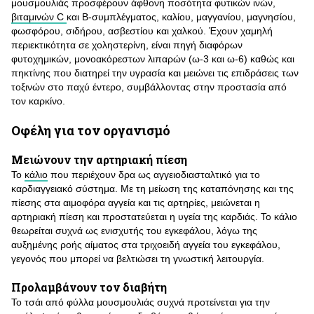
μουσμουλιάς προσφέρουν άφθονη ποσότητα φυτικών ινών,
βιταμινών C
και Β-συμπλέγματος, καλίου, μαγγανίου, μαγνησίου,
φωσφόρου, σιδήρου, ασβεστίου και χαλκού. Έχουν χαμηλή
περιεκτικότητα σε χοληστερίνη, είναι πηγή διαφόρων
φυτοχημικών, μονοακόρεστων λιπαρών (ω-3 και ω-6) καθώς και
πηκτίνης που διατηρεί την υγρασία και μειώνει τις επιδράσεις των
τοξινών στο παχύ έντερο, συμβάλλοντας στην προστασία από
τον καρκίνο.
Οφέλη για τον οργανισμό
Μειώνουν την αρτηριακή πίεση
Το
κάλιο
που περιέχουν δρα ως αγγειοδιασταλτικό για το
καρδιαγγειακό σύστημα. Με τη μείωση της καταπόνησης και της
πίεσης στα αιμοφόρα αγγεία και τις αρτηρίες, μειώνεται η
αρτηριακή πίεση και προστατεύεται η υγεία της καρδιάς. Το κάλιο
θεωρείται συχνά ως ενισχυτής του εγκεφάλου, λόγω της
αυξημένης ροής αίματος στα τριχοειδή αγγεία του εγκεφάλου,
γεγονός που μπορεί να βελτιώσει τη γνωστική λειτουργία.
Προλαμβάνουν τον διαβήτη
Το τσάι από φύλλα μουσμουλιάς συχνά προτείνεται για την