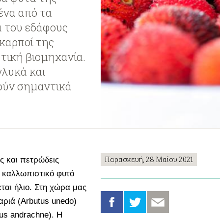
ένα από τα
α του εδάφους
 καρποί της
τική βιομηχανία.
γλυκά και
ούν σημαντικά
Παρασκευή, 28 Μαΐου 2021
ς και πετρώδεις
ς καλλωπιστικό φυτό
εται ήλιο. Στη χώρα μας
αριά (Arbutus unedo)
us andrachne). Η