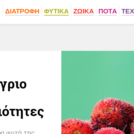
ΔΙΑΤΡΟΦΗ
ΦΥΤΙΚA
ΖΩΙΚA
ΠΟΤA
ΤΕ
γριο
ιότητες
ρα φυτά της