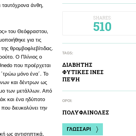
ει ταυτόχρονα άνθη,
SHARES:
510
ρος» του Θεόφραστου,
μοποιήθηκε για τις
ν της θρομβοφλεβίτιδας.
TAGS:
ρούτο. Ο Πλίνιος ο
ΔΙΑΒΗΤΗΣ
Unedo που προέρχεται
ΦΥΤΙΚΕΣ ΙΝΕΣ
ι ´τρώω μόνο ένα´. Το
ΠΕΨΗ
μνων και δέντρων ως
ιμο των μετάλλων. Από
άκ και ένα ηδύποτο
ΌΡΟΙ:
που διευκολύνει την
ΠΟΛΥΦΑΙΝΟΛΕΣ
ΓΛΩΣΣΑΡΙ
κή ως αντισηπτικά,