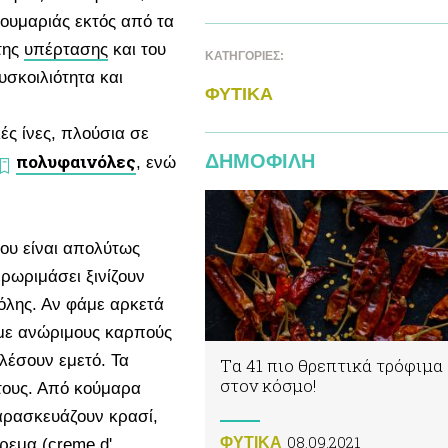
κουμαριάς εκτός από τα
της
υπέρτασης
και του
ΚΑΤΗΓΟΡΙΕΣ:
υσκοιλιότητα και
ΦΥΤΙΚA
ές ίνες, πλούσια σε
πολυφαινόλες
ΔΗΜΟΦΙΛΗ
, ενώ
ου είναι απολύτως
ρωριμάσει ξινίζουν
όλης. Αν φάμε αρκετά
άμε ανώριμους καρπούς
αλέσουν εμετό. Τα
Tα 41 πιο θρεπτικά τρόφιμα
στον κόσμο!
τους. Από κούμαρα
αρασκευάζουν κρασί,
08.09.2021
ΦΥΤΙΚA
ρεμα (creme d'