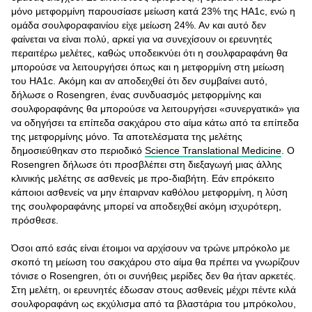
μόνο μετφορμίνη παρουσίασε μείωση κατά 23% της HA1c, ενώ η
ομάδα σουλφοραφαινίου είχε μείωση 24%. Αν και αυτό δεν
φαίνεται να είναι πολύ, αρκεί για να συνεχίσουν οι ερευνητές
περαιτέρω μελέτες, καθώς υποδεικνύει ότι η σουλφαραφάνη θα
μπορούσε να λειτουργήσει όπως και η μετφορμίνη στη μείωση
του HA1c. Ακόμη και αν αποδειχθεί ότι δεν συμβαίνει αυτό,
δήλωσε ο Rosengren, ένας συνδυασμός μετφορμίνης και
σουλφοραφάνης θα μπορούσε να λειτουργήσει «συνεργατικά» για
να οδηγήσει τα επίπεδα σακχάρου στο αίμα κάτω από τα επίπεδα
της μετφορμίνης μόνο. Τα αποτελέσματα της μελέτης
δημοσιεύθηκαν στο περιοδικό
Science Translational Medicine
. Ο
Rosengren δήλωσε ότι προσβλέπει στη διεξαγωγή μιας άλλης
κλινικής μελέτης σε ασθενείς με προ-διαβήτη. Εάν επρόκειτο
κάποιοι ασθενείς να μην έπαιρναν καθόλου μετφορμίνη, η λύση
της σουλφοραφάνης μπορεί να αποδειχθεί ακόμη ισχυρότερη,
πρόσθεσε.
Όσοι από εσάς είναι έτοιμοι να αρχίσουν να τρώνε μπρόκολο με
σκοπό τη μείωση του σακχάρου στο αίμα θα πρέπει να γνωρίζουν
τόνισε ο Rosengren, ότι οι συνήθεις μερίδες δεν θα ήταν αρκετές.
Στη μελέτη, οι ερευνητές έδωσαν στους ασθενείς μέχρι πέντε κιλά
σουλφοραφάνη ως εκχύλισμα από τα βλαστάρια του μπρόκολου,