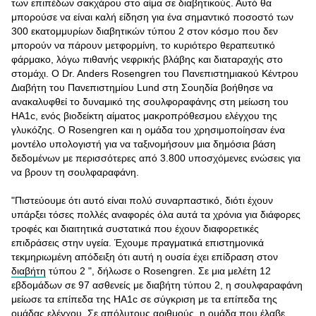
των επιπέδων σακχάρου στο αίμα σε διαβητικούς. Αυτό θα
μπορούσε να είναι καλή είδηση για ένα σημαντικό ποσοστό των
300 εκατομμυρίων διαβητικών τύπου 2 στον κόσμο που δεν
μπορούν να πάρουν μετφορμίνη, τo κυριότερo θεραπευτικό
φάρμακο, λόγω πιθανής νεφρικής βλάβης και διαταραχής στο
στομάχι. Ο Dr. Anders Rosengren του Πανεπιστημιακού Κέντρου
Διαβήτη του Πανεπιστημίου Lund στη Σουηδία βοήθησε να
ανακαλυφθεί το δυναμικό της σουλφοραφάνης στη μείωση του
HA1c, ενός βιοδείκτη αίματος μακροπρόθεσμου ελέγχου της
γλυκόζης. O Rosengren και η ομάδα του χρησιμοποίησαν ένα
μοντέλο υπολογιστή για να ταξινομήσουν μια δημόσια βάση
δεδομένων με περισσότερες από 3.800 υποσχόμενες ενώσεις για
να βρουν τη σουλφαραφάνη.
"Πιστεύουμε ότι αυτό είναι πολύ συναρπαστικό, διότι έχουν
υπάρξει τόσες πολλές αναφορές όλα αυτά τα χρόνια για διάφορες
τροφές και διαιτητικά συστατικά που έχουν διαφορετικές
επιδράσεις στην υγεία. Έχουμε πραγματικά επιστημονικά
τεκμηριωμένη απόδειξη ότι αυτή η ουσία έχει επίδραση στον
διαβήτη
τύπου 2 ", δήλωσε ο Rosengren. Σε μια μελέτη 12
εβδομάδων σε 97 ασθενείς με διαβήτη τύπου 2, η σουλφαραφάνη
μείωσε τα επίπεδα της HA1c σε σύγκριση με τα επίπεδα της
ομάδας ελέγχου. Σε απόλυτους αριθμούς, η ομάδα που έλαβε