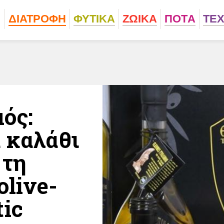
ΔΙΑΤΡΟΦΗ
ΦΥΤΙΚA
ΖΩΙΚA
ΠΟΤA
ΤΕ
ός:
 καλάθι
 τη
olive-
tic