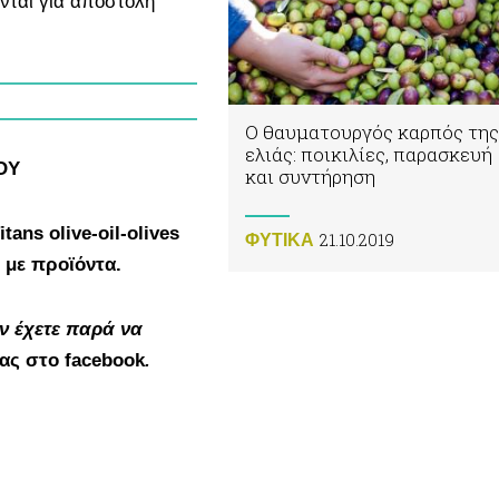
νται για αποστολή
Ο θαυματουργός καρπός της
ελιάς: ποικιλίες, παρασκευή
ΟΥ
και συντήρηση
tans olive-oil-olives
21.10.2019
ΦΥΤΙΚA
ι με προϊόντα.
εν έχετε παρά να
μας στο facebook
.