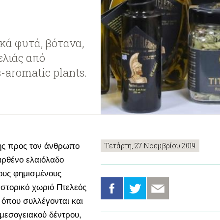
κά φυτά, βότανα,
ελιάς από
s-aromatic plants.
Τετάρτη, 27 Νοεμβρίου 2019
γης προς τον άνθρωπο
αρθένο ελαιόλαδο
τους φημισμένους
ιστορικό χωριό Πτελεός
 όπου συλλέγονται και
 μεσογειακού δέντρου,