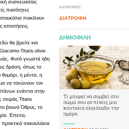
γική συσκευασίας
ΚΑΤΗΓΟΡΙΕΣ:
ίς ποσότητες
μπουκάλια ποικίλουν
ΔΙΑΤΡΟΦΗ
ς απαιτήσεις.
ΔΗΜΟΦΙΛΗ
δώ θα βρείτε και
Giacomo-Titans.olive-
ελιάς. Φυτά γνωστά ήδη
ους δράση, όπως το
 θυμάρι, η μέντα, η
οιμα να τονώνουν τον
ιτάνων ενάντια στην
Τι μπορεί να συμβεί στο
 σειράς Titans
σώμα σου αν πίνεις μια
το βουνό Όθρυς, το
κουταλιά ελαιόλαδο την
ημέρα
γία. Έπειτα,
ε πρακτικά σακουλάκια