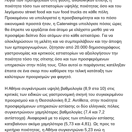
Λόγω των προτιμήσεων στη γεύση, αναλύθηκαν επίσης η
ποιότητα τόσο των εστιατορίων υψηλής ποιότητας όσο και του
λεγόμενου street food και των food trucks σε κάθε πόλη.
Προκειμένου να υπολογιστεί η προσβασιμότητα και το πόσο
οικονομικά προσιτά ήταν, η Caterwings υπολόγισε πόσες ώρες
θα έπρεπε να εργάζεται ένα άτομο με ελάχιστο μισθό για να
προσφέρει δείπνο δύο ατόμων στο κάθε εστιατόριο. Για να
ολοκληρώσουν τη μελέτη και να συμπεριλάβουν και την άποψη
των εμπειρογνωμόνων, ζήτησαν από 20.000 δημοσιογράφους
γαστρονομίας και κριτικούς εστιατορίων να αξιολογήσουν την
ποιότητα τόσο της σίτισης όσο και των προσφερόμενων
υπηρεσιών στην πόλη τους. Όλοι αυτοί οι παράγοντες κατέληξαν
έπειτα σε ένα σκορ που καθόρισε την τελική κατάταξη των
καλύτερων προορισμών για φαγητό.
Η Αθήνα συγκέντρωσε υψηλή βαθμολογία (8,9 στα 10) στις
κριτικές των ειδικών ως γαστρονομική σκηνή του συγκεκριμένου
προορισμού και η Θεσσαλονίκη 8,2. Αντίθετα, στην ποιότητα
προσφερόμενων υπηρεσιών εστίασης οι δύο ελληνικές πόλεις
συγκεντρώνουν χαμηλότερες βαθμολογίες (7,4 και 7,2
αντίστοιχα). Αναφορικά με το εύρος των επιλογών εστίασης
κατεβαίνουν ακόμα χαμηλότερα (5,73 και 4,81). Ως προς τα
κριτήρια ποιότητας, η Αθήνα συγκεντρώνει 5,23 ενώ η