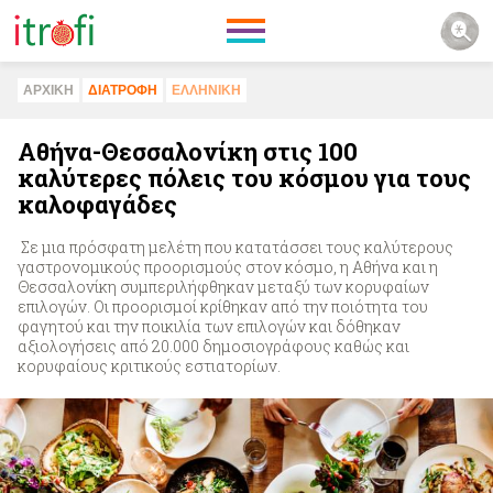
ΑΡΧΙΚΗ
ΔΙΑΤΡΟΦΗ
ΕΛΛΗΝΙΚΗ
Αθήνα-Θεσσαλονίκη στις 100
καλύτερες πόλεις του κόσμου για τους
καλοφαγάδες
Σε μια πρόσφατη μελέτη που κατατάσσει τους καλύτερους
γαστρονομικούς προορισμούς στον κόσμο, η Αθήνα και η
Θεσσαλονίκη συμπεριλήφθηκαν μεταξύ των κορυφαίων
επιλογών. Οι προορισμοί κρίθηκαν από την ποιότητα του
φαγητού και την ποικιλία των επιλογών και δόθηκαν
αξιολογήσεις από 20.000 δημοσιογράφους καθώς και
κορυφαίους κριτικούς εστιατορίων.