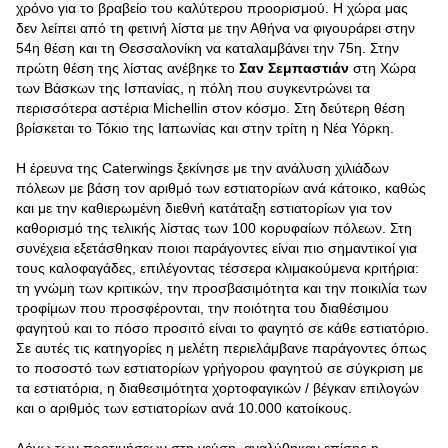
χρόνο για το βραβείο του καλύτερου προορισμού. Η χώρα μας
δεν λείπει από τη φετινή λίστα με την Αθήνα να φιγουράρει στην
54η θέση και τη Θεσσαλονίκη να καταλαμβάνει την 75η. Στην
πρώτη θέση της λίστας ανέβηκε το
Σαν Σεμπαστιάν
στη Χώρα
των Βάσκων της Ισπανίας, η πόλη που συγκεντρώνει τα
περισσότερα αστέρια Michellin στον κόσμο. Στη δεύτερη θέση
βρίσκεται το Τόκιο της Ιαπωνίας και στην τρίτη η Νέα Υόρκη.
Η έρευνα της Caterwings ξεκίνησε με την ανάλυση χιλιάδων
πόλεων με βάση τον αριθμό των εστιατορίων ανά κάτοικο, καθώς
και με την καθιερωμένη διεθνή κατάταξη εστιατορίων για τον
καθορισμό της τελικής λίστας των 100 κορυφαίων πόλεων. Στη
συνέχεια εξετάσθηκαν ποιοι παράγοντες είναι πιο σημαντικοί για
τους καλοφαγάδες, επιλέγοντας τέσσερα κλιμακούμενα κριτήρια:
τη γνώμη των κριτικών, την προσβασιμότητα και την ποικιλία των
τροφίμων που προσφέρονται, την ποιότητα του διαθέσιμου
φαγητού και το πόσο προσιτό είναι το φαγητό σε κάθε εστιατόριο.
Σε αυτές τις κατηγορίες η μελέτη περιελάμβανε παράγοντες όπως
το ποσοστό των εστιατορίων γρήγορου φαγητού σε σύγκριση με
τα εστιατόρια, η διαθεσιμότητα χορτοφαγικών / βέγκαν επιλογών
και ο αριθμός των εστιατορίων ανά 10.000 κατοίκους.