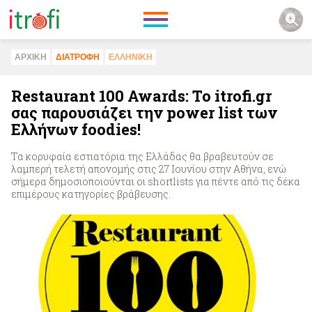
ΑΡΧΙΚΗ
ΔΙΑΤΡΟΦΗ
ΕΛΛΗΝΙΚΗ
Restaurant 100 Awards: To itrofi.gr
σας παρουσιάζει την power list των
Ελλήνων foodies!
Τα κορυφαία εστιατόρια της Ελλάδας θα βραβευτούν σε
λαμπερή τελετή απονομής στις 27 Ιουνίου στην Αθήνα, ενώ
σήμερα δημοσιοποιούνται οι shortlists για πέντε από τις δέκα
επιμέρους κατηγορίες βράβευσης.