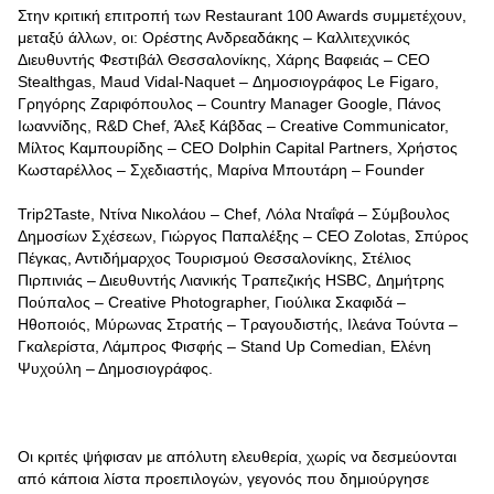
Στην κριτική επιτροπή των Restaurant 100 Awards συμμετέχουν,
μεταξύ άλλων, οι: Ορέστης Ανδρεαδάκης – Καλλιτεχνικός
Διευθυντής Φεστιβάλ Θεσσαλονίκης, Χάρης Βαφειάς – CEO
Stealthgas, Maud Vidal-Naquet – Δημοσιογράφος Le Figaro,
Γρηγόρης Ζαριφόπουλος – Country Manager Google, Πάνος
Ιωαννίδης, R&D Chef, Άλεξ Κάβδας – Creative Communicator,
Μίλτος Καμπουρίδης – CEO Dolphin Capital Partners, Χρήστος
Κωσταρέλλος – Σχεδιαστής, Μαρίνα Μπουτάρη – Founder
Trip2Taste, Ντίνα Νικολάου – Chef, Λόλα Νταΐφά – Σύμβουλος
Δημοσίων Σχέσεων, Γιώργος Παπαλέξης – CEO Zolotas, Σπύρος
Πέγκας, Αντιδήμαρχος Τουρισμού Θεσσαλονίκης, Στέλιος
Πιρπινιάς – Διευθυντής Λιανικής Τραπεζικής HSBC, Δημήτρης
Πούπαλος – Creative Photographer, Γιούλικα Σκαφιδά –
Ηθοποιός, Μύρωνας Στρατής – Τραγουδιστής, Ιλεάνα Τούντα –
Γκαλερίστα, Λάμπρος Φισφής – Stand Up Comedian, Ελένη
Ψυχούλη – Δημοσιογράφος.
Οι κριτές ψήφισαν με απόλυτη ελευθερία, χωρίς να δεσμεύονται
από κάποια λίστα προεπιλογών, γεγονός που δημιούργησε