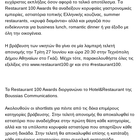
ευχάριστες εκπλήξεις όσον αφορά το τελικό αποτέλεσμα. Tα
Restaurant 100 Awards θα αναδείξουν κορυφαίες γαστρονομικές
εμπειρίες, εστιατόρια τοπικής Ελληνικής κουζίνας, summer
restaurants, «κρυφά διαμάντια» αλλά και μαγαζιά που
ενδείκνυνται για business lunch, romantic dinner ή για έξοδο με
όλη την οικογένεια.
Η βράβευση των νικητών θα γίνει σε μία λαμπερή τελετή
απονομής την Τρίτη 27 Ιουνίου και ώρα 20:30 στην Τεχνόπολη
Δήμου Αθηναίων στο Γκάζι. Μέχρι τότε, παρακολουθήστε όλες τις
εξελίξεις στο www.restaurant100.gr και στο #restaurant100.
Τα Restaurant 100 Awards διοργανώνει το Hotel&Restaurant της
Boussias Communications.
Ακολουθούν οι shortlists για πέντε από τις δέκα επιμέρους
κατηγορίες βράβευσης. Στην τελετή απονομής θα αποκαλυφθεί το
εστιατόριο που αναδείχθηκε στην πρώτη θέση κάθε κατηγορίας,
αλλά και τα υπόλοιπα κορυφαία εστιατόρια που απαρτίζουν κάθε
χρυσή δεκάδα. Στην τελετή θα αποκαλυφθεί επίσης η κατάταξη
κάθε επιμέρους εστιατορίου στην συνολική εκατοστάδα.