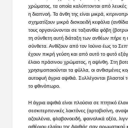
χρώματος, τα οποία καλύπτονται από λευκές τ
η διαπνοή. Τα άνθη της είναι μικρά, κιτρινο
σχηματίζουν μικρά δισκοειδή κεφάλια (ανθίδια
τους οργανώνονται σε ταξιανθία φόβη (βοτρυ
τη σύνθετη αυτή διάταξη των ανθέων πήρε η ο
σύνθετα. Ανθίζουν από τον Ιούνιο έως το Σεπτ
έχουν πικρή γεύση και από αυτό το φυτό εξάγε
έλαιο πράσινου χρώματος, η αψίνθη. Στη βο
χρησιμοποιούνται τα φύλλα, οι ανθισμένες κ
αυτοφυή άγρια αψιθιά. Συλλέγονται βλαστοί το
το φθινόπωρο.
Η άγρια αψιθιά είναι πλούσια σε πτητικό έλαι
σεσκιτερπενικές λακτόνες (αρταβισίνη, αναψιν
αζουλένια, φλαβονοειδή, φαινολικά οξέα, λιγ
αιθέριου ελαίου της Αψιθιάς σαν αρωματικού 