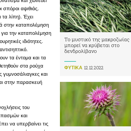
δυνάτισμα και χωνεύει
ι σπόροι αψιθιάς.
 τα λίπη). Έχει
ηθά στην καταπολέμηση
 για την καταπολέμηση
Το μυστικό της μακροζωίας
ουρητικές ιδιότητες.
μπορεί να κρύβεται στο
αντισηπτικό.
δενδρολίβανο
υν τα έντομα και τα
θετηθούν στα ρούχα
12.12.2022
ΦΥΤΙΚA
ς γυμνοσάλιαγκες και
ται στην παρασκευή
νοχλήσεις του
 σπασμών και
πει να υπερβαίνει τις