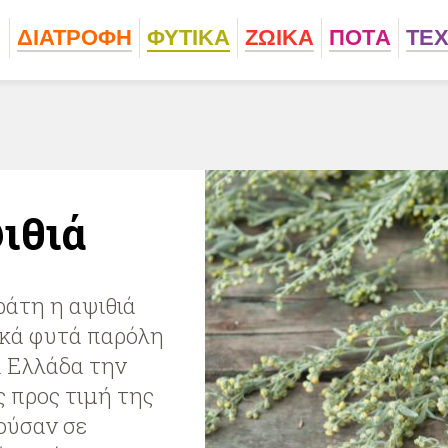
ΔΙΑΤΡΟΦΗ
ΦΥΤΙΚA
ΖΩΙΚA
ΠΟΤA
ΤΕ
ιθιά
ράτη η αψιθιά
ικά φυτά παρόλη
α Ελλάδα την
 προς τιμή της
ούσαν σε