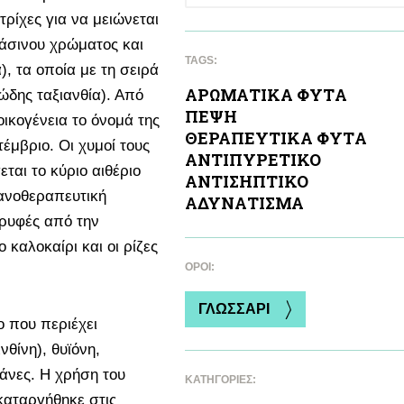
ρίχες για να μειώνεται
πράσινου χρώματος και
TAGS:
), τα οποία με τη σειρά
ΑΡΩΜΑΤΙΚA ΦΥΤA
ώδης ταξιανθία). Από
ΠΕΨΗ
ικογένεια το όνομά της
ΘΕΡΑΠΕΥΤΙΚA ΦΥΤA
έμβριο. Οι χυμοί τους
ΑΝΤΙΠΥΡΕΤΙΚΟ
ται το κύριο αιθέριο
ΑΝΤΙΣΗΠΤΙΚΟ
τανοθεραπευτική
ΑΔΥΝAΤΙΣΜΑ
ορυφές από την
 καλοκαίρι και οι ρίζες
ΌΡΟΙ:
ΓΛΩΣΣΑΡΙ
ο που περιέχει
θίνη), θυϊόνη,
νάνες. Η χρήση του
ΚΑΤΗΓΟΡΙΕΣ:
καταργήθηκε στις