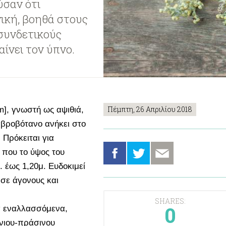
ύσαν ότι
ική, βοηθά στους
 συνδετικούς
αίνει τον ύπνο.
Πέμπτη, 26 Απριλίου 2018
um], γνωστή ως αψιθιά,
 αβροβότανο ανήκει στο
 Πρόκειται για
 που το ύψος του
. έως 1,20μ. Ευδοκιμεί
 σε άγονους και
SHARES:
0
α εναλλασσόμενα,
νιου-πράσινου