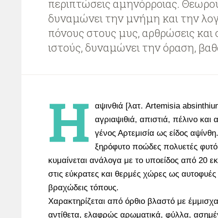
περιπτώσεις αμηνόρροιας. Θεωρο
δυναμώνει την μνήμη και την λογ
πόνους στους μυς, αρθρώσεις και
ιστούς, δυναμώνει την όραση, βαθ
Η
αψινθιά [λατ. Artemisia absinthi
αγριαψιθιά, απιστιά, πέλινο και
γένος Αρτεμισία ως είδος αψίνθη.
ξηρόφυτο ποώδες πολυετές φυτό
κυμαίνεται ανάλογα με το υποείδος από 20 εκ
στις εύκρατες και θερμές χώρες ως αυτοφυές
βραχώδεις τόπους.
Χαρακτηρίζεται από όρθιο βλαστό με έμμισχ
αντίθετα, ελαφρώς αρωματικά, φύλλα, ασημέ