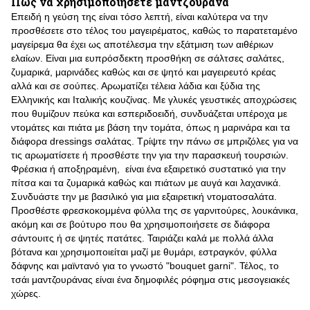
Πώς να χρησιμοποιήσετε μαντζουράνα
Επειδή η γεύση της είναι τόσο λεπτή, είναι καλύτερα να την
προσθέσετε στο τέλος του μαγειρέματος, καθώς το παρατεταμένο
μαγείρεμα θα έχει ως αποτέλεσμα την εξάτμιση των αιθέριων
ελαίων. Είναι μια ευπρόσδεκτη προσθήκη σε σάλτσες σαλάτες,
ζυμαρικά, μαρινάδες καθώς και σε ψητό και μαγειρευτό κρέας
αλλά και σε σούπες. Αρωματίζει τέλεια λάδια και ξύδια της
Ελληνικής και Ιταλικής κουζίνας. Με γλυκές γευστικές αποχρώσεις
που θυμίζουν πεύκα και εσπεριδοειδή, συνδυάζεται υπέροχα με
ντομάτες και πιάτα με βάση την τομάτα, όπως η μαρινάρα και τα
διάφορα dressings σαλάτας. Τρίψτε την πάνω σε μπριζόλες για να
τις αρωματίσετε ή προσθέστε την για την παρασκευή τουρσιών.
Φρέσκια ή αποξηραμένη, είναι ένα εξαιρετικό συστατικό για την
πίτσα και τα ζυμαρικά καθώς και πιάτων με αυγά και λαχανικά.
Συνδυάστε την με βασιλικό για μια εξαιρετική ντοματοσαλάτα.
Προσθέστε φρεσκοκομμένα φύλλα της σε γαρνιτούρες, λουκάνικα,
ακόμη και σε βούτυρο που θα χρησιμοποιήσετε σε διάφορα
σάντουιτς ή σε ψητές πατάτες. Ταιριάζει καλά με πολλά άλλα
βότανα και χρησιμοποιείται μαζί με θυμάρι, εστραγκόν, φύλλα
δάφνης και μαϊντανό για το γνωστό "bouquet garni". Τέλος, το
τσάι μαντζουράνας είναι ένα δημοφιλές ρόφημα στις μεσογειακές
χώρες.