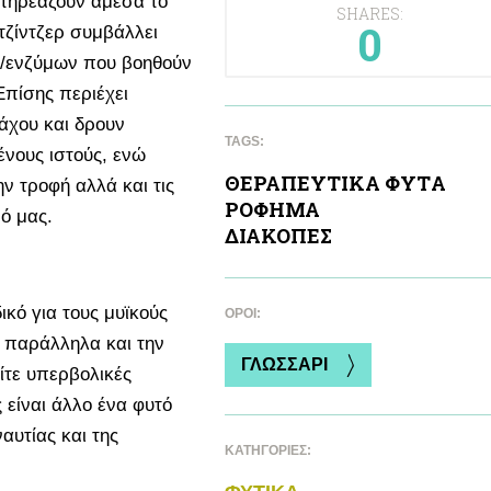
επηρεάζουν άμεσα το
SHARES:
0
 τζίντζερ συμβάλλει
ν/ενζύμων που βοηθούν
Επίσης περιέχει
άχου και δρουν
TAGS:
ένους ιστούς, ενώ
ΘΕΡΑΠΕΥΤΙΚA ΦΥΤA
ν τροφή αλλά και τις
ΡΟΦΗΜΑ
μό μας.
ΔΙΑΚΟΠΕΣ
ικό για τους μυϊκούς
ΌΡΟΙ:
 παράλληλα και την
ΓΛΩΣΣΑΡΙ
ίτε υπερβολικές
 είναι άλλο ένα φυτό
αυτίας και της
ΚΑΤΗΓΟΡΙΕΣ: