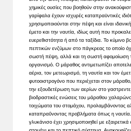
χημικές ουσίες που βοηθούν στην ανακούφιση
γαρίφαλα έχουν ισχυρές καταπραϋντικές ιδιό
χρησιμοποιούνται στην πέψη και είναι ιδανική
έμετο και την ναυτία, ιδίως αυτή που προκαλ
ευερεθιστότητα ή από τα ταξίδια. Το κύμινο 
πεπτικών ενζύμων στο πάγκρεας το οποίο όχι
σωστή πέψη, αλλά και τη σωστή αφομοίωση 
οργανισμό. Ο μάραθος αντιμετωπίζει αποτελε
αέρια, τον μετεωρισμό, τη ναυτία και τον έμε
φυτοοιστρογόνο που περιέχεται στον μάραθο,
την εξουδετέρωση των αερίων στο γαστρεντε
βιοδραστικές ενώσεις του μάραθου χαλαρώνο
τοιχώματα του στομάχου, προλαμβάνοντας α
καταπραΰνοντας προβλήματα όπως η ναυτία.
γλυκάνισο έχει χρησιμοποιηθεί με εξαιρετικά
στομάχι και το πεπτικό σύστημα. Ανακουφίζει