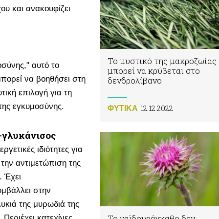
ου και ανακουφίζει
Το μυστικό της μακροζωίας
σύνης," αυτό το
μπορεί να κρύβεται στο
μπορεί να βοηθήσει στη
δενδρολίβανο
τική επιλογή για τη
 της εγκυμοσύνης.
12.12.2022
ΦΥΤΙΚA
-γλυκάνισος
ργετικές ιδιότητες για
 την αντιμετώπιση της
. Έχει
συμβάλλει στην
υκιά της μυρωδιά της
Το γαϊδουράγκαθο δεν
Περιέχει κατεχίνες,