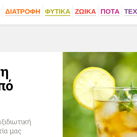
ΔΙΑΤΡΟΦΗ
ΦΥΤΙΚA
ΖΩΙΚA
ΠΟΤA
ΤΕ
τη
πό
αξιδιωτική
τία μας