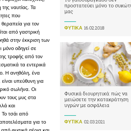
προστατεύει μόνο το συκώτ
 της ναυτίας. Τα
μας
τητες που
 θεραπεία για τον
16.02.2018
ΦΥΤΙΚA
είται από γαστρική
βοηθά στην έκκριση των
 μόνο οδηγεί σε
της τροφής από τον
σματικά τα εντερικά
το. Η ανηθόλη, ένα
 είναι υπεύθυνη για
ρικό σωλήνα. Οι
Φυσικά διουρητικά: πώς να
υν τους μυς στα
μειώσετε την κατακράτηση
υγρών με ασφάλεια
λλά και
 Το τσάι από
02.03.2021
 αποτελέσματα για το
ΦΥΤΙΚA
 από φυσικά αέρια και