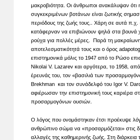
μακροβιότητα. Οι άνθρωποι ανακάλυψαν ότι 
συγκεκριμένων βοτάνων είναι ζωτικής σημασί
περιόδους της ζωής τους.. Χάρη σε αυτά π.χ. 
κατάφερναν να επιβιώνουν ψηλά στα βουνά χ
ρούχα για πολλές μέρες. Παρά τη μακραίωνη
αποτελεσματικότητά τους και ο όρος adapoto
επιστημονικά μόλις το 1947 από το Ρώσο επι
Nikolai V. Lazarev και αργότερα, το 1958, απ
έρευνάς του, τον «βασιλιά των προσαρμογόνω
Brekhman και τον συνάδελφό του Igor V. Dard
αφιέρωσαν την επιστημονική τους καριέρα 
προσαρμογόνων ουσιών.
Ο λόγος που ονομάστηκαν έτσι προέκυψε λόγ
ανθρώπινο σώμα να «προσαρμόζεται» στις δυ
αλλαγές της καθημερινής ζωής. Στη διάρκεια τ