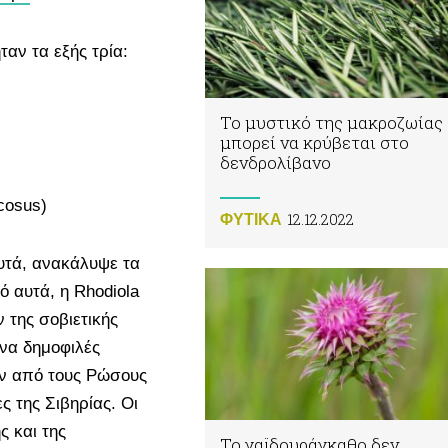
αν τα εξής τρία:
Το μυστικό της μακροζωίας
μπορεί να κρύβεται στο
δενδρολίβανο
cosus)
12.12.2022
ΦΥΤΙΚA
υτά, ανακάλυψε τα
 αυτά, η Rhodiola
 της σοβιετικής
ένα δημοφιλές
ν από τους Ρώσους
ς της Σιβηρίας. Οι
ς και της
Το γαϊδουράγκαθο δεν