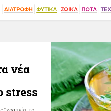
ΔΙΑΤΡΟΦΗ
ΦΥΤΙΚA
ΖΩΙΚA
ΠΟΤA
ΤΕ
τα νέα
 stress
οθεραπεία, τα