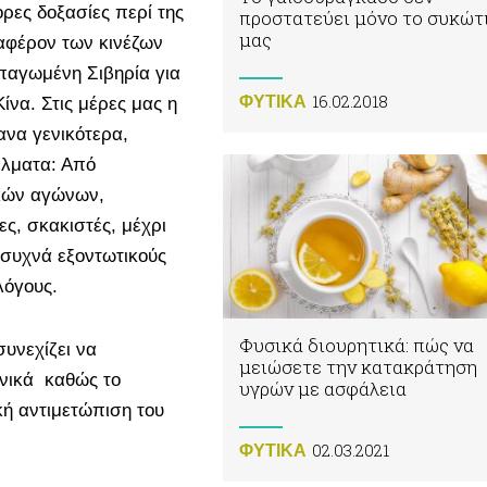
ρες δοξασίες περί της
προστατεύει μόνο το συκώτ
μας
αφέρον των κινέζων
παγωμένη Σιβηρία για
16.02.2018
ΦΥΤΙΚA
ίνα. Στις μέρες μας η
ανα γενικότερα,
έλματα: Από
ακών αγώνων,
ες, σκακιστές, μέχρι
συχνά εξοντωτικούς
λόγους.
Φυσικά διουρητικά: πώς να
υνεχίζει να
μειώσετε την κατακράτηση
ονικά καθώς το
υγρών με ασφάλεια
κή αντιμετώπιση του
02.03.2021
ΦΥΤΙΚA