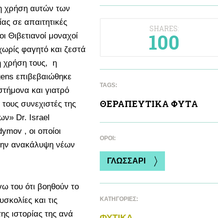
η χρήση αυτών των
ας σε απαιτητικές
SHARES:
100
οι Θιβετιανοί μοναχοί
ωρίς φαγητό και ζεστά
 χρήση τους, η
gens επιβεβαιώθηκε
TAGS:
στήμονα και γιατρό
ΘΕΡΑΠΕΥΤΙΚA ΦΥΤA
ό τους συνεχιστές της
ν» Dr. Israel
ymov , οι οποίοι
ΌΡΟΙ:
στην ανακάλυψη νέων
ΓΛΩΣΣΑΡΙ
ω του ότι βοηθούν το
σκολίες και τις
ΚΑΤΗΓΟΡΙΕΣ:
ης ιστορίας της ανά
ΦΥΤΙΚA