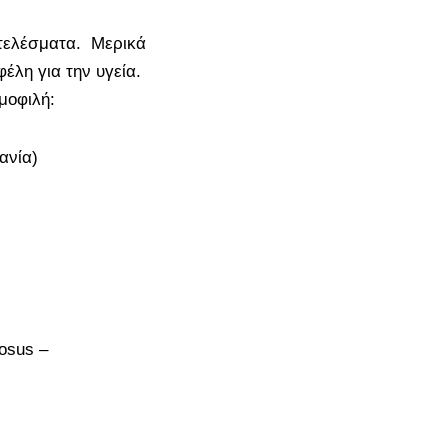
οτελέσματα. Μερικά
έλη για την υγεία.
μοφιλή:
θανία)
cosus –