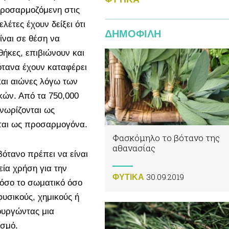
προσαρμοζόμενη στις
λέτες έχουν δείξει ότι
ΔΗΜΟΦΙΛΗ
ίναι σε θέση να
ήκες, επιβιώνουν και
ότανα έχουν καταφέρει
αι αιώνες λόγω των
κών. Από τα 750,000
νωρίζονται ως
νται ως προσαρμογόνα.
Φασκόμηλο το βότανο της
αθανασίας
ότανο πρέπει να είναι
εία χρήση για την
30.09.2019
ΦΥΤΙΚA
 τόσο το σωματικό όσο
φυσικούς, χημικούς ή
ουργώντας μια
ισμό
.