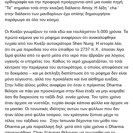
ορθογραφία και την προφορά προέρχονται από μια ενιαία πηγή.
''Te'' σημαίνει τσάι στην κινεζική διάλεκτο Amoy. Η λέξη ' cha '
στην διάλεκτο των μανδαρίνων έχει επίσης δημιουργήσει
παράγωγα σε όλο τον κόσμο.
Οι Κινέζοι γνωρίζουν το τσάι εδώ και τουλάχιστον 5.000 χρόνια. Τα
πρώτα κείμενα για το ρόφημα αναφέρουν ότι ανακαλύφθηκε
τυχαία από τον Κινέζο αυτοκράτορα Shen Nung. Η ιστορία λέει,
ότι σε μια περιοδεία του στο ύπαιθρο το 2737 π.Χ., έπεσαν λίγα
ξερά φύλλα από το φυτό μέσα στο νερό που έβραζαν για λόγους
υγιεινής οι υπηρέτες του. Καθώς το νερό χρωματιζόταν, το τσάι
κέντρισε την περιέργεια του αυτοκράτορα, ο οποίος αποφάσισε να
το δοκιμάσει – και με έκπληξη διαπίστωσε ότι το ρόφημα δεν είναι
μόνο εύγευστο, αλλά του προκάλεσε και ένα αίσθημα ευεξίας.
Στην Ινδία άλλος μύθος αναφέρει ότι όταν ο πρίγκιπας Dharma
θέλησε να πάει για προσκύνημα στην Κίνα έταξε να μην κοιμηθεί
όσο θα διαρκούσε το ταξίδι δηλ. εννέα χρόνια. Τον τρίτο χρόνο
όταν άρχισε να νυστάζει, τυχαία έκοψε κάποια φύλλα και άρχισε να
τα μασάει. Οι τονωτικές ιδιότητες αυτών των φύλλων που δεν
ήταν άλλα από φύλλα τσαγιού, τον κράτησαν ξύπνιο μέχρι το
τέλος του ταξιδιού του. Στην Ιαπωνία δέχονται τον μύθο του
Dharma με μία παραλλαγή δηλ. μετά από τρία χρόνια ο Dharma
αποκοιμήθηκε. Όταν ξύπνησε θέλοντας να τιμωρηθεί για το