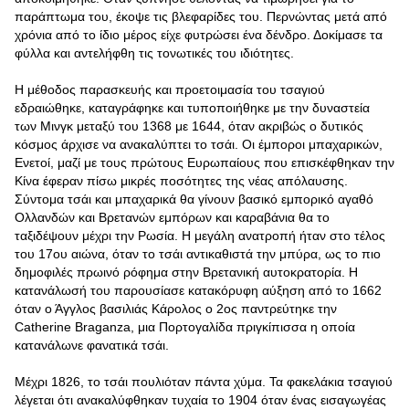
παράπτωμα του, έκοψε τις βλεφαρίδες του. Περνώντας μετά από
χρόνια από το ίδιο μέρος είχε φυτρώσει ένα δένδρο. Δοκίμασε τα
φύλλα και αντελήφθη τις τονωτικές του ιδιότητες.
Η μέθοδος παρασκευής και προετοιμασία του τσαγιού
εδραιώθηκε, καταγράφηκε και τυποποιήθηκε με την δυναστεία
των Μινγκ μεταξύ του 1368 με 1644, όταν ακριβώς ο δυτικός
κόσμος άρχισε να ανακαλύπτει το τσάι. Οι έμποροι μπαχαρικών,
Ενετοί, μαζί με τους πρώτους Ευρωπαίους που επισκέφθηκαν την
Κίνα έφεραν πίσω μικρές ποσότητες της νέας απόλαυσης.
Σύντομα τσάι και μπαχαρικά θα γίνουν βασικό εμπορικό αγαθό
Ολλανδών και Βρετανών εμπόρων και καραβάνια θα το
ταξιδέψουν μέχρι την Ρωσία. Η μεγάλη ανατροπή ήταν στο τέλος
του 17ου αιώνα, όταν το τσάι αντικαθιστά την μπύρα, ως το πιο
δημοφιλές πρωινό ρόφημα στην Βρετανική αυτοκρατορία. Η
κατανάλωσή του παρουσίασε κατακόρυφη αύξηση από το 1662
όταν ο Άγγλος βασιλιάς Κάρολος ο 2ος παντρεύτηκε την
Catherine Braganza, μια Πορτογαλίδα πριγκίπισσα η οποία
κατανάλωνε φανατικά τσάι.
Μέχρι 1826, το τσάι πουλιόταν πάντα χύμα. Τα φακελάκια τσαγιού
λέγεται ότι ανακαλύφθηκαν τυχαία το 1904 όταν ένας εισαγωγέας