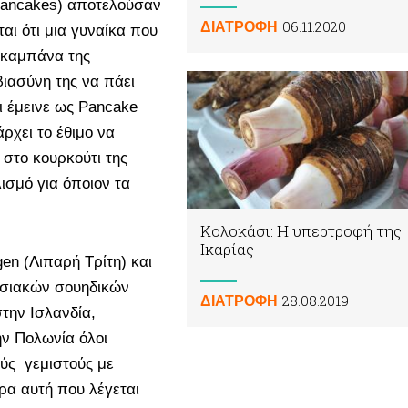
 (pancakes) αποτελούσαν
06.11.2020
ΔΙΑΤΡΟΦΗ
ται ότι μια γυναίκα που
ν καμπάνα της
βιασύνη της να πάει
σι έμεινε ως Pancake
ρχει το έθιμο να
στο κουρκούτι της
ισμό για όποιον τα
Κολοκάσι: Η υπερτροφή της
Ικαρίας
gen (Λιπαρή Τρίτη) και
οσιακών σουηδικών
28.08.2019
ΔΙΑΤΡΟΦΗ
την Ισλανδία,
ην Πολωνία όλοι
ούς γεμιστούς με
ρα αυτή που λέγεται