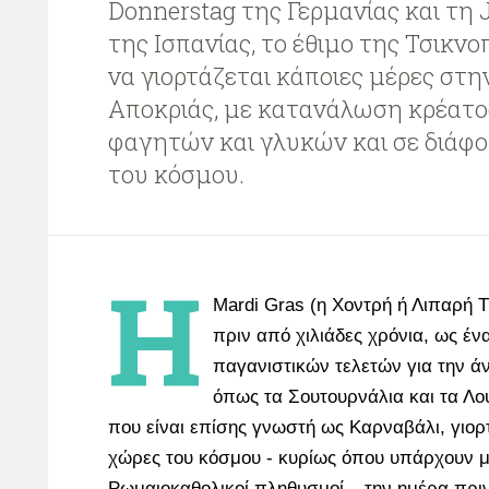
Donnerstag της Γερμανίας και τη 
της Ισπανίας, το έθιμο της Τσικν
να γιορτάζεται κάποιες μέρες στη
Αποκριάς, με κατανάλωση κρέατο
φαγητών και γλυκών και σε διάφ
του κόσμου.
Η
Mardi Gras (η Χοντρή ή Λιπαρή Τ
πριν από χιλιάδες χρόνια, ως έ
παγανιστικών τελετών για την άν
όπως τα Σουτουρνάλια και τα Λο
που είναι επίσης γνωστή ως Καρναβάλι, γιορ
χώρες του κόσμου - κυρίως όπου υπάρχουν μ
Ρωμαιοκαθολικοί πληθυσμοί – την ημέρα πριν