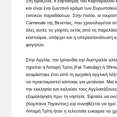
Στη Βραζιλία, ο εορτασμός του Καρναβαλιού
και είναι ένα ζωντανό κράμα των Ευρωπαϊκώ
τοπικών παραδόσεων. Στην Ιταλία, οι τουρίστ
Carnevale της Βενετίας, που χρονολογείται α
όλες αυτές τις γιορτές εκτός από τις παρελά
κοστούμια, υπάρχει και η υπερκατανάλωση κ
φαγητών.
Στην Αγγλία, την Ιρλανδία,την Αυστραλία αλλ
τηρείται η Λιπαρή Τρίτη (Fat Τuesday) ή Shr
ονομάστηκε έτσι από τη αρχαϊκή αγγλική λέξ
να προετοιμαστεί κάποιος για μετάνοια. Μι
την εκκλησία και καλούσε τους Αγγλοσάξονες
εξομολόγηση πριν τη νηστεία. Έφτασε να ονο
(Καμπάνα Τηγανίτας) και συνηθίζεται να ηχεί
Λιπαρή Τρίτη ήταν η τελευταία ευκαιρία να 