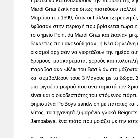
πρέπει να καταναλώσουν την περίοδο της νησ
Mardi Gras ξεκίνησε όπως πιστεύουν πολλοί ι
Μαρτίου του 1699, όταν οι Γάλλοι εξερευνητές I
έφθασαν στην περιοχή που βρίσκεται τώρα η
το σημείο Point du Mardi Gras και έκαναν μικρ
δεκαετίες που ακολούθησαν, η Νέα Ορλεάνη κ
οικισμοί άρχισαν να γιορτάζουν την ημέρα αυ
δρόμους, μασκαρέματα, χορούς και πολυτελή
παραδοσιακά «Κέικ του Βασιλιά» ετοιμάζονται
και συμβολίζουν τους 3 Μάγους με τα δώρα. Σ
μια φιγούρα μωρού που αναπαριστά τον Χριστό
είναι και ο οικοδεσπότης του επόμενου πάρτι
φημισμένα Po'Boys sandwich με πατάτες και
λίπος, τα τηγανητά ζυμαρένια γλυκά Beignets 
Jambalaya, ένα πιάτο που μοιάζει με την ισπ