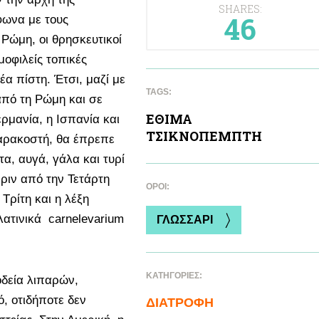
SHARES:
46
φωνα με τους
 Ρώμη, οι θρησκευτικοί
οφιλείς τοπικές
α πίστη. Έτσι, μαζί με
TAGS:
από τη Ρώμη και σε
ΕΘΙΜΑ
ρμανία, η Ισπανία και
ΤΣΙΚΝΟΠΕΜΠΤΗ
Σαρακοστή, θα έπρεπε
α, αυγά, γάλα και τυρί
ριν από την Τετάρτη
ΌΡΟΙ:
Τρίτη και η λέξη
ατινικά carnelevarium
ΓΛΩΣΣΑΡΙ
ΚΑΤΗΓΟΡΙΕΣ:
δεία λιπαρών,
ό, οτιδήποτε δεν
ΔΙΑΤΡΟΦΗ