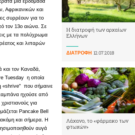
 κρατά μια εβδομάδα
ν, Αφρικανικών και
ες συρρέουν για το
πό τον 13ο αιώνα. Σε
Η διατροφή των αρχαίων
σεις με τα πολύχρωμα
Ελλήνων
ρέατος και λιπαρών
12.07.2018
ΔΙΑΤΡΟΦΗ
ά και τον Καναδά,
ove Tuesday η οποία
η «shrive" που σήμαινε
α καμπάνα ηχούσε από
 χριστιανούς για
μάζεται Pancake Bell
 ακόμη και σήμερα. Η
Λάχανο, το «φάρμακο των
φτωχών»
χρησιμοποιηθούν αυγά