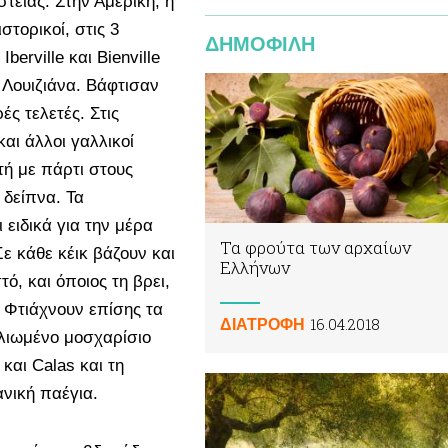
τείας. Στην Αμερική, η
στορικοί, στις 3
ΔΗΜΟΦΙΛΗ
berville και Bienville
 Λουιζιάνα. Βάφτισαν
ές τελετές. Στις
αι άλλοι γαλλικοί
τή με πάρτι στους
 δείπνα. Τα
 ειδικά για την μέρα
Τα φρούτα των αρχαίων
ε κάθε κέικ βάζουν και
Ελλήνων
, και όποιος τη βρει,
. Φτιάχνουν επίσης τα
16.04.2018
ΔΙΑΤΡΟΦΗ
 λιωμένο μοσχαρίσιο
και Calas και τη
ανική παέγια.