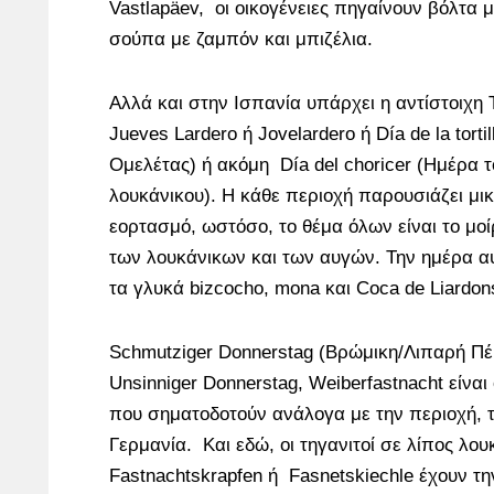
Vastlapäev, οι οικογένειες πηγαίνουν βόλτα 
σούπα με ζαμπόν και μπιζέλια.
Αλλά και στην Ισπανία υπάρχει η αντίστοιχη
Jueves Larderο ή Jovelardero ή Día de la torti
Ομελέτας) ή ακόμη Día del choricer (Ημέρα τ
λουκάνικου). Η κάθε περιοχή παρουσιάζει μι
εορτασμό, ωστόσο, το θέμα όλων είναι το μο
των λουκάνικων και των αυγών. Την ημέρα α
τα γλυκά bizcocho, mona και Coca de Liardon
Schmutziger Donnerstag (Βρώμικη/Λιπαρή Πέμ
Unsinniger Donnerstag, Weiberfastnacht είναι 
που σηματοδοτούν ανάλογα με την περιοχή, 
Γερμανία. Και εδώ, οι τηγανιτοί σε λίπος λου
Fastnachtskrapfen ή Fasnetskiechle έχουν την