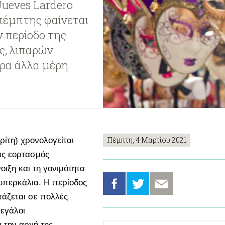
Jueves Lardero
οπέμπτης φαίνεται
ν περίοδο της
ς, λιπαρών
ορα άλλα μέρη
Πέμπτη, 4 Μαρτίου 2021
ρίτη) χρονολογείται
νας εορτασμός
οιξη και τη γονιμότητα
υπερκάλια. Η περίοδος
τάζεται σε πολλές
εγάλοι
 την αρχή της