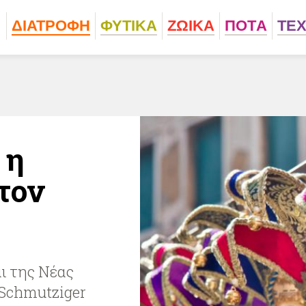
ΔΙΑΤΡΟΦΗ
ΦΥΤΙΚA
ΖΩΙΚA
ΠΟΤA
ΤΕ
 η
τον
ι της Νέας
 Schmutziger