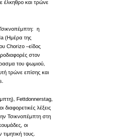
με έλκηθρο και τρώνε
 Τσικνοπέμπτη: η
lla (Ημέρα της
ου Chorizo –είδος
κροδιαφορές στον
ίρασμα του ψωμιού,
υτή τρώνε επίσης και
s.
πτη), Fettdonnerstag,
οι διαφορετικές λέξεις
την Τσικνοπέμπτη στη
κουμάδες, οι
 τιμητική τους.